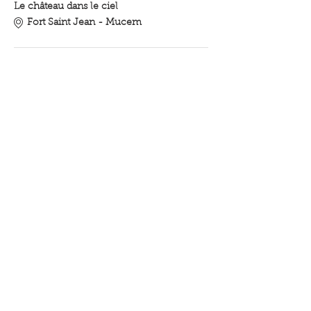
Le château dans le ciel
Fort Saint Jean - Mucem
21:30 - 0:00
2 hours 30 minutes
Premier Contact de Denis Villeneuve
Fort Saint Jean - Mucem
See All
Share this event