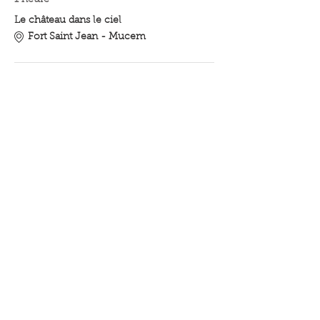
1 heure
Le château dans le ciel
Fort Saint Jean - Mucem
21:30 - 0:00
2 heures 30 minutes
Premier Contact de Denis Villeneuve
Fort Saint Jean - Mucem
Tout voir
Partager cet événement