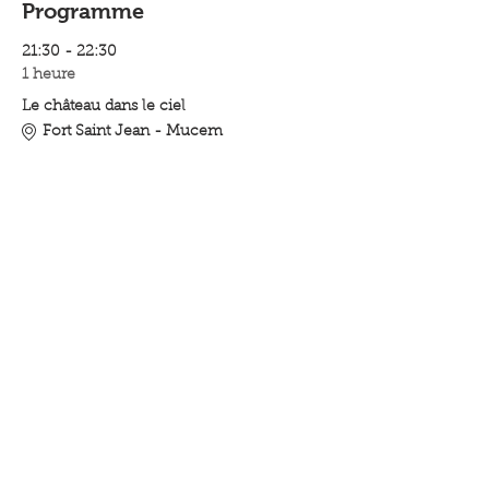
Programme
21:30 - 22:30
1 heure
Le château dans le ciel
Fort Saint Jean - Mucem
21:30 - 0:00
2 heures 30 minutes
Premier Contact de Denis Villeneuve
Fort Saint Jean - Mucem
Tout voir