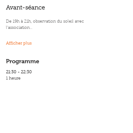
Avant-séance 
De 19h à 21h, observation du soleil avec 
l’association…
Afficher plus
Programme
21:30 - 22:30
1 heure
Le château dans le ciel
Fort Saint Jean - Mucem
21:30 - 0:00
2 heures 30 minutes
Premier Contact de Denis Villeneuve