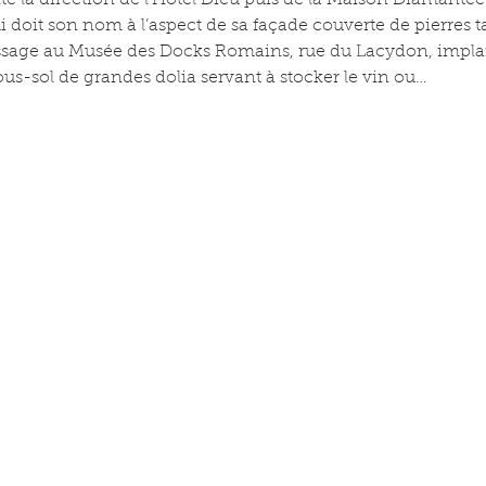
te la direction de l'Hôtel Dieu puis de la Maison Diamantée
i doit son nom à l’aspect de sa façade couverte de pierres ta
assage au Musée des Docks Romains, rue du Lacydon, implan
ous-sol de grandes dolia servant à stocker le vin ou…