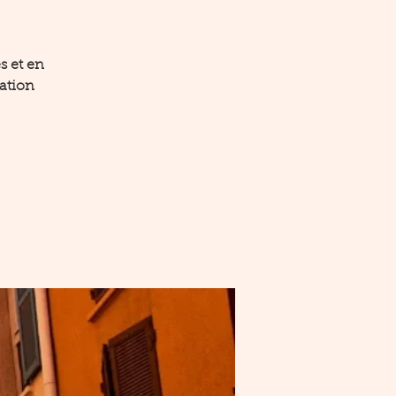
s et en
iation