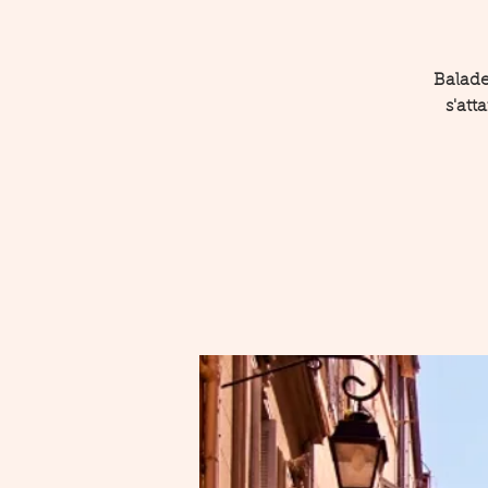
Balade
s'att