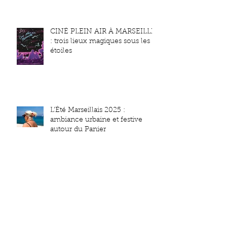
CINÉ PLEIN AIR À MARSEILLE
: trois lieux magiques sous les
étoiles
L’Été Marseillais 2025 :
ambiance urbaine et festive
autour du Panier
Archives
juin 2026
(1)
1 post
juin 2025
(1)
1 post
mai 2025
(1)
1 post