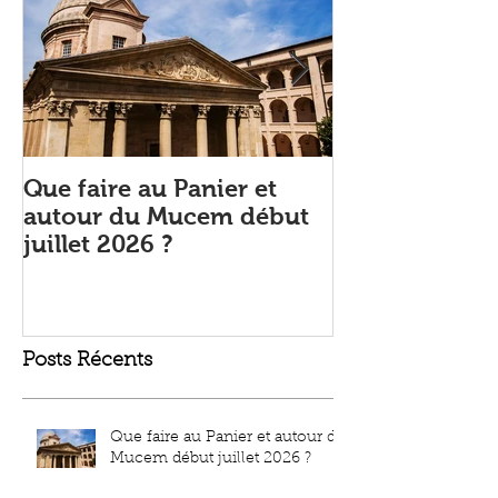
Que faire au Panier et
L’Été Marseill
autour du Mucem début
ambiance urb
juillet 2026 ?
festive autou
Posts Récents
Que faire au Panier et autour du
Mucem début juillet 2026 ?